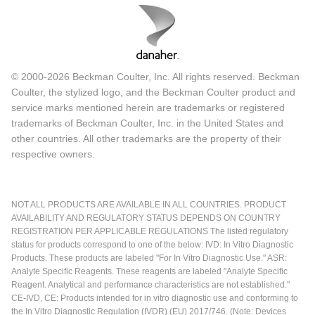
© 2000-2026 Beckman Coulter, Inc. All rights reserved. Beckman
Coulter, the stylized logo, and the Beckman Coulter product and
service marks mentioned herein are trademarks or registered
trademarks of Beckman Coulter, Inc. in the United States and
other countries. All other trademarks are the property of their
respective owners.
NOT ALL PRODUCTS ARE AVAILABLE IN ALL COUNTRIES. PRODUCT
AVAILABILITY AND REGULATORY STATUS DEPENDS ON COUNTRY
REGISTRATION PER APPLICABLE REGULATIONS The listed regulatory
status for products correspond to one of the below: IVD: In Vitro Diagnostic
Products. These products are labeled "For In Vitro Diagnostic Use." ASR:
Analyte Specific Reagents. These reagents are labeled "Analyte Specific
Reagent. Analytical and performance characteristics are not established."
CE-IVD, CE: Products intended for in vitro diagnostic use and conforming to
the In Vitro Diagnostic Regulation (IVDR) (EU) 2017/746. (Note: Devices