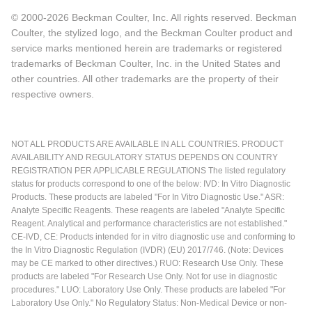
© 2000-2026 Beckman Coulter, Inc. All rights reserved. Beckman
Coulter, the stylized logo, and the Beckman Coulter product and
service marks mentioned herein are trademarks or registered
trademarks of Beckman Coulter, Inc. in the United States and
other countries. All other trademarks are the property of their
respective owners.
NOT ALL PRODUCTS ARE AVAILABLE IN ALL COUNTRIES. PRODUCT
AVAILABILITY AND REGULATORY STATUS DEPENDS ON COUNTRY
REGISTRATION PER APPLICABLE REGULATIONS The listed regulatory
status for products correspond to one of the below: IVD: In Vitro Diagnostic
Products. These products are labeled "For In Vitro Diagnostic Use." ASR:
Analyte Specific Reagents. These reagents are labeled "Analyte Specific
Reagent. Analytical and performance characteristics are not established."
CE-IVD, CE: Products intended for in vitro diagnostic use and conforming to
the In Vitro Diagnostic Regulation (IVDR) (EU) 2017/746. (Note: Devices
may be CE marked to other directives.) RUO: Research Use Only. These
products are labeled "For Research Use Only. Not for use in diagnostic
procedures." LUO: Laboratory Use Only. These products are labeled "For
Laboratory Use Only." No Regulatory Status: Non-Medical Device or non-