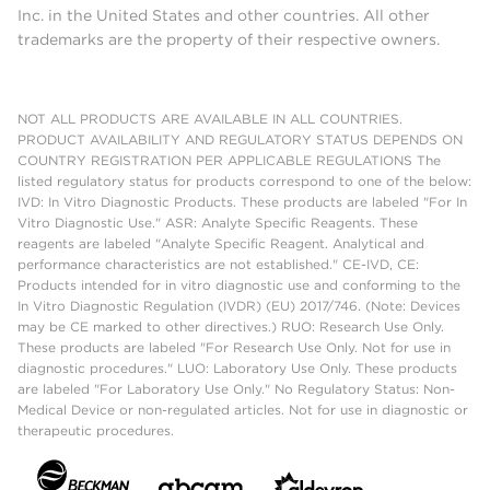
Inc. in the United States and other countries. All other
trademarks are the property of their respective owners.
NOT ALL PRODUCTS ARE AVAILABLE IN ALL COUNTRIES.
PRODUCT AVAILABILITY AND REGULATORY STATUS DEPENDS ON
COUNTRY REGISTRATION PER APPLICABLE REGULATIONS The
listed regulatory status for products correspond to one of the below:
IVD: In Vitro Diagnostic Products. These products are labeled "For In
Vitro Diagnostic Use." ASR: Analyte Specific Reagents. These
reagents are labeled "Analyte Specific Reagent. Analytical and
performance characteristics are not established." CE-IVD, CE:
Products intended for in vitro diagnostic use and conforming to the
In Vitro Diagnostic Regulation (IVDR) (EU) 2017/746. (Note: Devices
may be CE marked to other directives.) RUO: Research Use Only.
These products are labeled "For Research Use Only. Not for use in
diagnostic procedures." LUO: Laboratory Use Only. These products
are labeled "For Laboratory Use Only." No Regulatory Status: Non-
Medical Device or non-regulated articles. Not for use in diagnostic or
therapeutic procedures.