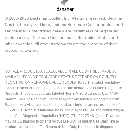
© 2000-2026 Beckman Coulter, Inc. All rights reserved. Beckman
Coulter, the stylized logo, and the Beckman Coulter product and
service marks mentioned herein are trademarks or registered
trademarks of Beckman Coulter, Inc. in the United States and
other countries. All other trademarks are the property of their
respective owners.
NOT ALL PRODUCTS ARE AVAILABLE IN ALL COUNTRIES. PRODUCT
AVAILABILITY AND REGULATORY STATUS DEPENDS ON COUNTRY
REGISTRATION PER APPLICABLE REGULATIONS The listed regulatory
status for products correspond to one of the below: IVD: In Vitro Diagnostic
Products. These products are labeled "For In Vitro Diagnostic Use." ASR:
Analyte Specific Reagents. These reagents are labeled "Analyte Specific
Reagent. Analytical and performance characteristics are not established."
CE-IVD, CE: Products intended for in vitro diagnostic use and conforming to
the In Vitro Diagnostic Regulation (IVDR) (EU) 2017/746. (Note: Devices
may be CE marked to other directives.) RUO: Research Use Only. These
products are labeled "For Research Use Only. Not for use in diagnostic