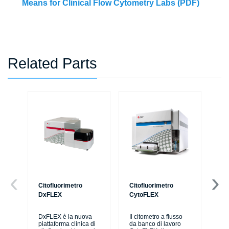
Means for Clinical Flow Cytometry Labs (PDF)
Related Parts
Citofluorimetro
Citofluorimetro
Ce
DxFLEX
CytoFLEX
Il 
SP
DxFLEX è la nuova
Il citometro a flusso
sne
piattaforma clinica di
da banco di lavoro
lav