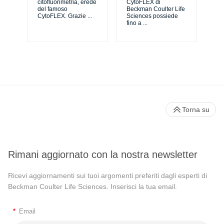
citofluorimetria, erede
CytoFLEX di
pri
del famoso
Beckman Coulter Life
CytoFLEX. Grazie
...
Sciences possiede
fino a
...
Torna su
Rimani aggiornato con la nostra newsletter
Ricevi aggiornamenti sui tuoi argomenti preferiti dagli esperti di
Beckman Coulter Life Sciences. Inserisci la tua email.
*
Email