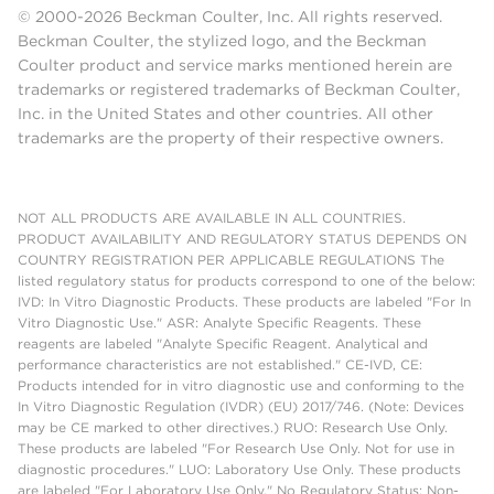
© 2000-2026 Beckman Coulter, Inc. All rights reserved.
Beckman Coulter, the stylized logo, and the Beckman
Coulter product and service marks mentioned herein are
trademarks or registered trademarks of Beckman Coulter,
Inc. in the United States and other countries. All other
trademarks are the property of their respective owners.
NOT ALL PRODUCTS ARE AVAILABLE IN ALL COUNTRIES.
PRODUCT AVAILABILITY AND REGULATORY STATUS DEPENDS ON
COUNTRY REGISTRATION PER APPLICABLE REGULATIONS The
listed regulatory status for products correspond to one of the below:
IVD: In Vitro Diagnostic Products. These products are labeled "For In
Vitro Diagnostic Use." ASR: Analyte Specific Reagents. These
reagents are labeled "Analyte Specific Reagent. Analytical and
performance characteristics are not established." CE-IVD, CE:
Products intended for in vitro diagnostic use and conforming to the
In Vitro Diagnostic Regulation (IVDR) (EU) 2017/746. (Note: Devices
may be CE marked to other directives.) RUO: Research Use Only.
These products are labeled "For Research Use Only. Not for use in
diagnostic procedures." LUO: Laboratory Use Only. These products
are labeled "For Laboratory Use Only." No Regulatory Status: Non-