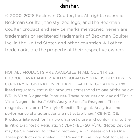
© 2000-2026 Beckman Coulter, Inc. All rights reserved.
Beckman Coulter, the stylized logo, and the Beckman
Coulter product and service marks mentioned herein are
trademarks or registered trademarks of Beckman Coulter,
Inc. in the United States and other countries. All other
trademarks are the property of their respective owners.
NOT ALL PRODUCTS ARE AVAILABLE IN ALL COUNTRIES.
PRODUCT AVAILABILITY AND REGULATORY STATUS DEPENDS ON
COUNTRY REGISTRATION PER APPLICABLE REGULATIONS The
listed regulatory status for products correspond to one of the below:
IVD: In Vitro Diagnostic Products. These products are labeled "For In
Vitro Diagnostic Use." ASR: Analyte Specific Reagents. These
reagents are labeled "Analyte Specific Reagent. Analytical and
performance characteristics are not established." CE-IVD, CE:
Products intended for in vitro diagnostic use and conforming to the
In Vitro Diagnostic Regulation (IVDR) (EU) 2017/746. (Note: Devices
may be CE marked to other directives.) RUO: Research Use Only.
These products are labeled "For Research Use Only. Not for use in