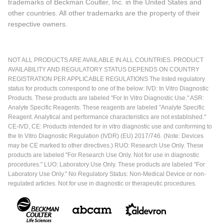
trademarks of Beckman Coulter, Inc. in the United States and
other countries. All other trademarks are the property of their
respective owners.
NOT ALL PRODUCTS ARE AVAILABLE IN ALL COUNTRIES. PRODUCT
AVAILABILITY AND REGULATORY STATUS DEPENDS ON COUNTRY
REGISTRATION PER APPLICABLE REGULATIONS The listed regulatory
status for products correspond to one of the below: IVD: In Vitro Diagnostic
Products. These products are labeled "For In Vitro Diagnostic Use." ASR:
Analyte Specific Reagents. These reagents are labeled "Analyte Specific
Reagent. Analytical and performance characteristics are not established."
CE-IVD, CE: Products intended for in vitro diagnostic use and conforming to
the In Vitro Diagnostic Regulation (IVDR) (EU) 2017/746. (Note: Devices
may be CE marked to other directives.) RUO: Research Use Only. These
products are labeled "For Research Use Only. Not for use in diagnostic
procedures." LUO: Laboratory Use Only. These products are labeled "For
Laboratory Use Only." No Regulatory Status: Non-Medical Device or non-
regulated articles. Not for use in diagnostic or therapeutic procedures.