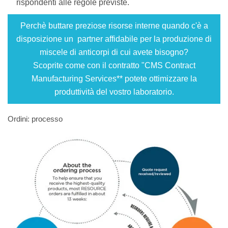
rispondenti alle regole previste.
Perchè buttare preziose risorse interne quando c'è a
disposizione un partner affidabile per la produzione di
miscele di anticorpi di cui avete bisogno?
Scoprite come con il contratto "CMS Contract
Manufacturing Services** potete ottimizzare la
produttività del vostro laboratorio.
Ordini: processo