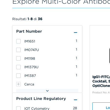
Explore Multi-Color Antibo
Risultati
1
-
8
di
36
Part Number
1
IM1651
1
IM0747U
1
IM1198
1
IM1379U
1
IM1387
IgG1-FITC
Cocktail, 
Cerca
OptiClone
Product No: A
Product Line Regulatory
Lo
28
IOT Cytometry