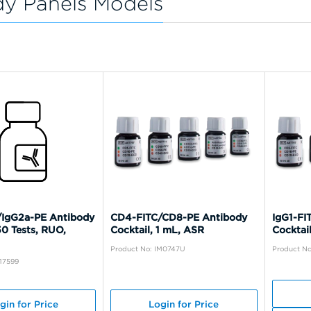
dy Panels Models
/IgG2a-PE Antibody
CD4-FITC/CD8-PE Antibody
IgG1-FI
50 Tests, RUO,
Cocktail, 1 mL, ASR
Cocktail
Product No: IM0747U
Product N
17599
gin for Price
Login for Price