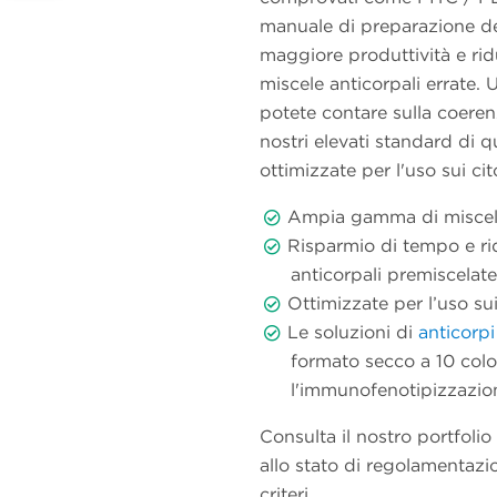
manuale di preparazione del
maggiore produttività e ridu
miscele anticorpali errate. U
potete contare sulla coerenz
nostri elevati standard di q
ottimizzate per l'uso sui c
Ampia gamma di miscele a
Risparmio di tempo e rid
anticorpali premiscelate
Ottimizzate per l’uso su
Le soluzioni di
anticorp
formato secco a 10 color
l'immunofenotipizzazion
Consulta il nostro portfolio
allo stato di regolamentazion
criteri.