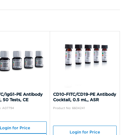
TC/IgG1-PE Antibody
CD10-FITC/CD19-PE Antibody
, 50 Tests, CE
Cocktail, 0.5 mL, ASR
o: A07794
Product No: 6604241
Login for Price
Login for Price