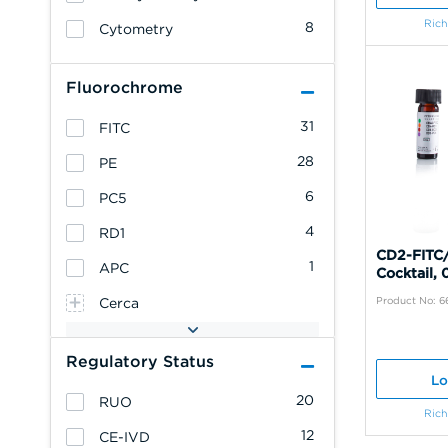
Rich
8
Cytometry
Fluorochrome
31
FITC
28
PE
6
PC5
4
RD1
CD2-FITC
1
APC
Cocktail,
Product No: 
Cerca
Regulatory Status
Lo
20
RUO
Rich
12
CE-IVD