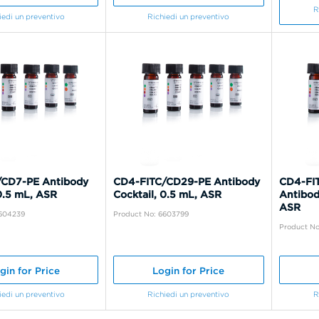
R
iedi un preventivo
Richiedi un preventivo
/CD7-PE Antibody
CD4-FITC/CD29-PE Antibody
CD4-FI
 0.5 mL, ASR
Cocktail, 0.5 mL, ASR
Antibod
ASR
6604239
Product No: 6603799
Product N
gin for Price
Login for Price
iedi un preventivo
Richiedi un preventivo
R