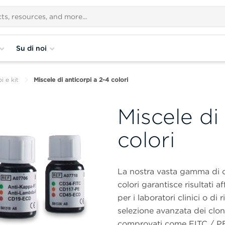
Su di noi
i e kit
Miscele di anticorpi a 2-4 colori
Miscele di
colori
La nostra vasta gamma di c
colori garantisce risultati a
per i laboratori clinici o d
selezione avanzata dei clon
comprovati come FITC / PE 