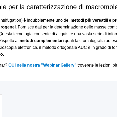
eale per la caratterizzazione di macromol
centrifugation) è indubbiamente uno dei
metodi più versatili e pr
erogenei
. Fornisce dati per la determinazione delle masse comp
uesta tecnologia consente di acquisire una vasta serie di infor
Rispetto ai
metodi complementari
quali la cromatografia ad es
icroscopia elettronica, il metodo ortogonale AUC è in grado di fo
do
.
inar?
QUI nella nostra "Webinar Gallery"
troverete le lezioni pi