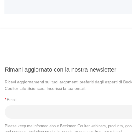
Rimani aggiornato con la nostra newsletter
Ricevi aggiornamenti sui tuoi argomenti preferiti dagli esperti di Be
Coulter Life Sciences. Inserisci la tua email.
*
Email
Please keep me informed about Beckman Coulter webinars, products, goo
and services, including products, goods, or services from our related