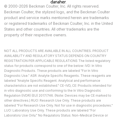
© 2000-2026 Beckman Coulter, Inc. All rights reserved.
Beckman Coulter, the stylized logo, and the Beckman Coulter
product and service marks mentioned herein are trademarks
or registered trademarks of Beckman Coulter, Inc. in the United
States and other countries. All other trademarks are the
property of their respective owners.
NOT ALL PRODUCTS ARE AVAILABLE IN ALL COUNTRIES. PRODUCT
AVAILABILITY AND REGULATORY STATUS DEPENDS ON COUNTRY
REGISTRATION PER APPLICABLE REGULATIONS The listed regulatory
status for products correspond to one of the below: IVD: In Vitro
Diagnostic Products. These products are labeled "For In Vitro
Diagnostic Use." ASR: Analyte Specific Reagents. These reagents are
labeled "Analyte Specific Reagent. Analytical and performance
characteristics are not established." CE-IVD, CE: Products intended for
in vitro diagnostic use and conforming to the In Vitro Diagnostic
Regulation (IVDR) (EU) 2017/746. (Note: Devices may be CE marked to
other directives.) RUO: Research Use Only. These products are
labeled "For Research Use Only. Not for use in diagnostic procedures."
LUO: Laboratory Use Only. These products are labeled "For
Laboratory Use Only." No Regulatory Status: Non-Medical Device or