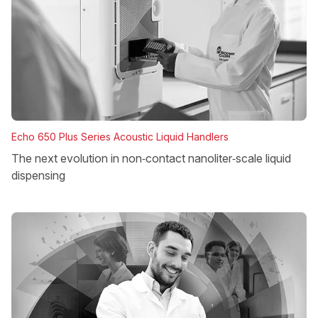
Echo 650 Plus Series Acoustic Liquid Handlers
The next evolution in non‑contact nanoliter‑scale liquid
dispensing