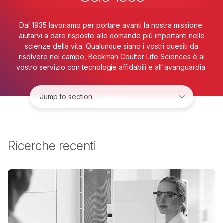
Dal 1935 lavoriamo per portare avanti la nostra missione:
aiutarvi a dare risposte alle domande più importanti nelle
scienze della vita. Qualunque siano i vostri quesiti da
risolvere nel campo, Beckman Coulter Life Sciences è al
vostro servizio con tecnologie affidabili e all'avanguardia.
Jump to:
Ricerche recenti