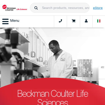
eStore
Menu
Beckman Coulter Life
Sciences