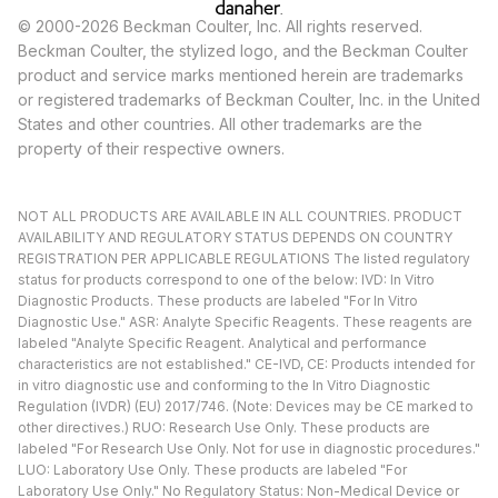
© 2000-2026 Beckman Coulter, Inc. All rights reserved.
Beckman Coulter, the stylized logo, and the Beckman Coulter
product and service marks mentioned herein are trademarks
or registered trademarks of Beckman Coulter, Inc. in the United
States and other countries. All other trademarks are the
property of their respective owners.
NOT ALL PRODUCTS ARE AVAILABLE IN ALL COUNTRIES. PRODUCT
AVAILABILITY AND REGULATORY STATUS DEPENDS ON COUNTRY
REGISTRATION PER APPLICABLE REGULATIONS The listed regulatory
status for products correspond to one of the below: IVD: In Vitro
Diagnostic Products. These products are labeled "For In Vitro
Diagnostic Use." ASR: Analyte Specific Reagents. These reagents are
labeled "Analyte Specific Reagent. Analytical and performance
characteristics are not established." CE-IVD, CE: Products intended for
in vitro diagnostic use and conforming to the In Vitro Diagnostic
Regulation (IVDR) (EU) 2017/746. (Note: Devices may be CE marked to
other directives.) RUO: Research Use Only. These products are
labeled "For Research Use Only. Not for use in diagnostic procedures."
LUO: Laboratory Use Only. These products are labeled "For
Laboratory Use Only." No Regulatory Status: Non-Medical Device or