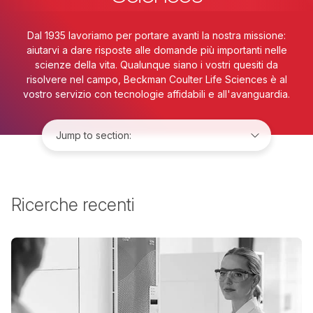
Dal 1935 lavoriamo per portare avanti la nostra missione:
aiutarvi a dare risposte alle domande più importanti nelle
scienze della vita. Qualunque siano i vostri quesiti da
risolvere nel campo, Beckman Coulter Life Sciences è al
vostro servizio con tecnologie affidabili e all'avanguardia.
Jump to:
Ricerche recenti