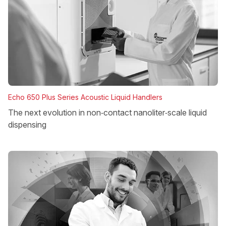
Echo 650 Plus Series Acoustic Liquid Handlers
The next evolution in non‑contact nanoliter‑scale liquid
dispensing