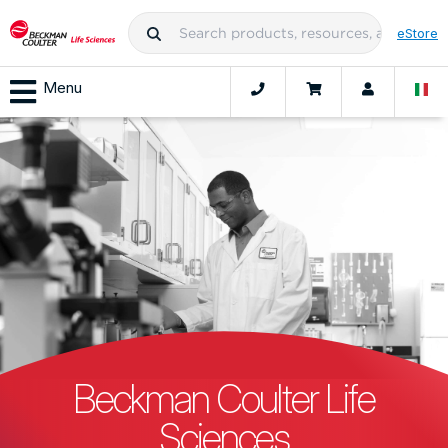
eStore
Menu
Beckman Coulter Life
Sciences