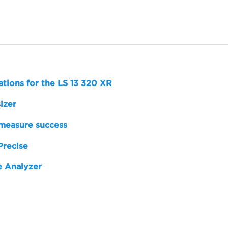
ions for the LS 13 320 XR
izer
 measure success
Precise
ze Analyzer