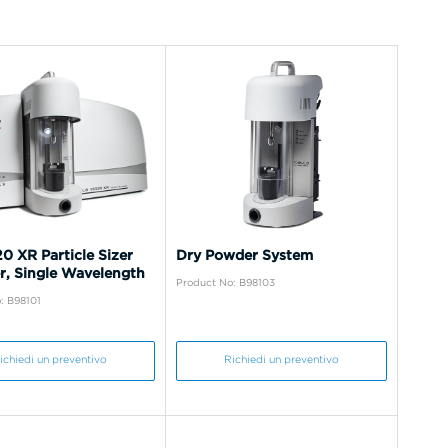
0 XR Particle Sizer
Dry Powder System
r, Single Wavelength
Product No: B98103
: B98101
ichiedi un preventivo
Richiedi un preventivo