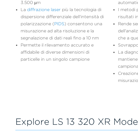
3.500 µm
automatic
La
diffrazione laser
più la tecnologia di
I metodi 
dispersione differenziale dell'intensità di
risultati 
polarizzazione (
PIDS
) consentono una
Rende sem
misurazione ad alta risoluzione e la
dell'anali
segnalazione di dati reali fino a 10 nm
che a quel
Permette il rilevamento accurato e
Sovrapposi
affidabile di diverse dimensioni di
La diagno
particelle in un singolo campione
mantiene 
campion
Creazione
misurazio
Explore LS 13 320 XR Mode