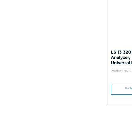
LS 13 320 
Analyzer,
Universal
Product No: C
Rich