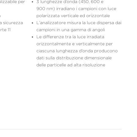
lizzabile per
3 lunghezze d’onda (450, 600 e
900 nm) irradiano i campioni con luce
a
polarizzata verticale ed orizzontale
a sicurezza
L’analizzatore misura la luce dispersa dai
te 11
campioni in una gamma di angoli
Le differenze tra la luce irradiata
orizzontalmente e verticalmente per
ciascuna lunghezza d’onda producono
dati sulla distribuzione dimensionale
delle particelle ad alta risoluzione