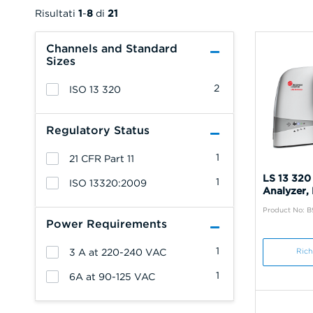
Risultati
1
-
8
di
21
Channels and Standard
Sizes
2
ISO 13 320
Regulatory Status
1
21 CFR Part 11
LS 13 320 
1
ISO 13320:2009
Analyzer,
Product No: 
Power Requirements
1
3 A at 220-240 VAC
Rich
1
6A at 90-125 VAC