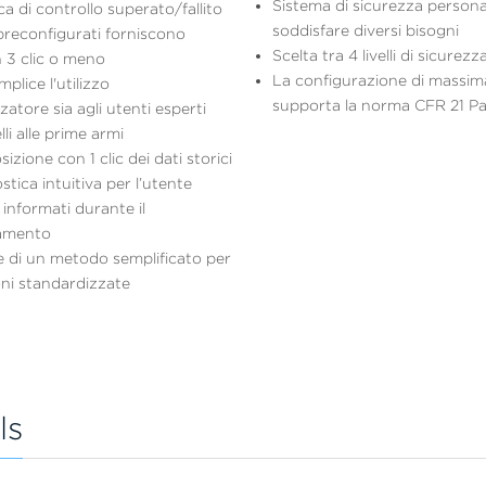
Sistema di sicurezza persona
a di controllo superato/fallito
soddisfare diversi bisogni
preconfigurati forniscono
Scelta tra 4 livelli di sicurezz
in 3 clic o meno
La configurazione di massim
plice l'utilizzo
supporta la norma CFR 21 Par
zzatore sia agli utenti esperti
li alle prime armi
zione con 1 clic dei dati storici
stica intuitiva per l’utente
informati durante il
amento
 di un metodo semplificato per
ni standardizzate
ls