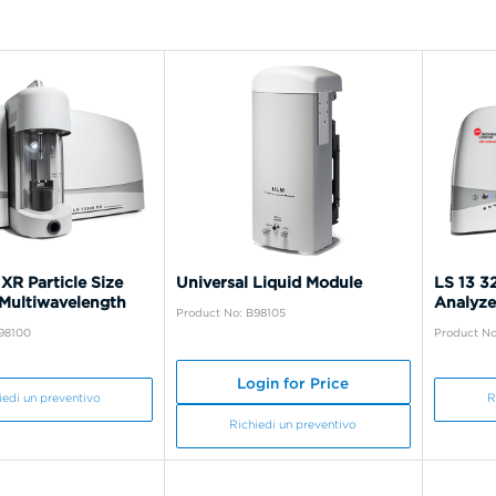
XR Particle Size
Universal Liquid Module
LS 13 32
 Multiwavelength
Analyze
Product No: B98105
B98100
Product No
Login for Price
iedi un preventivo
R
Richiedi un preventivo