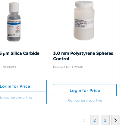
 µm Silica Carbide
3.0 mm Polystyrene Spheres
Control
o: 7800499
Product No: C21940
Login for Price
Login for Price
ichiedi un preventivo
Richiedi un preventivo
1
2
3