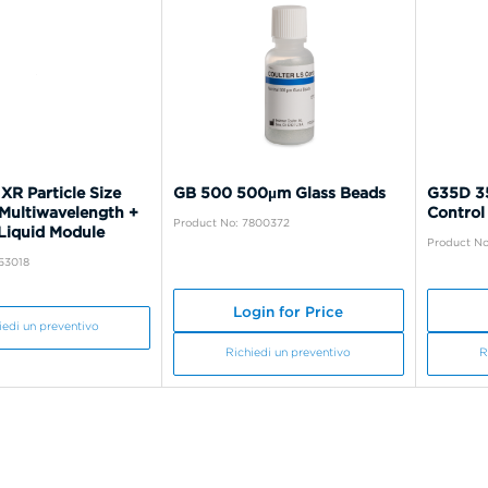
XR Particle Size
GB 500 500µm Glass Beads
G35D 35
 Multiwavelength +
Control
Product No: 7800372
 Liquid Module
Product N
53018
Login for Price
iedi un preventivo
Richiedi un preventivo
R