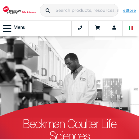
eStore
Menu
Beckman Coulter Life
Sciences