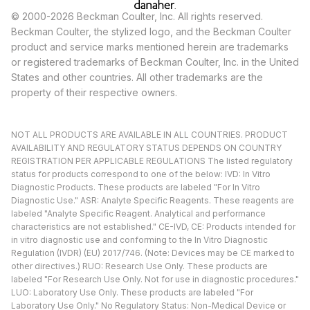
© 2000-2026 Beckman Coulter, Inc. All rights reserved.
Beckman Coulter, the stylized logo, and the Beckman Coulter
product and service marks mentioned herein are trademarks
or registered trademarks of Beckman Coulter, Inc. in the United
States and other countries. All other trademarks are the
property of their respective owners.
NOT ALL PRODUCTS ARE AVAILABLE IN ALL COUNTRIES. PRODUCT
AVAILABILITY AND REGULATORY STATUS DEPENDS ON COUNTRY
REGISTRATION PER APPLICABLE REGULATIONS The listed regulatory
status for products correspond to one of the below: IVD: In Vitro
Diagnostic Products. These products are labeled "For In Vitro
Diagnostic Use." ASR: Analyte Specific Reagents. These reagents are
labeled "Analyte Specific Reagent. Analytical and performance
characteristics are not established." CE-IVD, CE: Products intended for
in vitro diagnostic use and conforming to the In Vitro Diagnostic
Regulation (IVDR) (EU) 2017/746. (Note: Devices may be CE marked to
other directives.) RUO: Research Use Only. These products are
labeled "For Research Use Only. Not for use in diagnostic procedures."
LUO: Laboratory Use Only. These products are labeled "For
Laboratory Use Only." No Regulatory Status: Non-Medical Device or