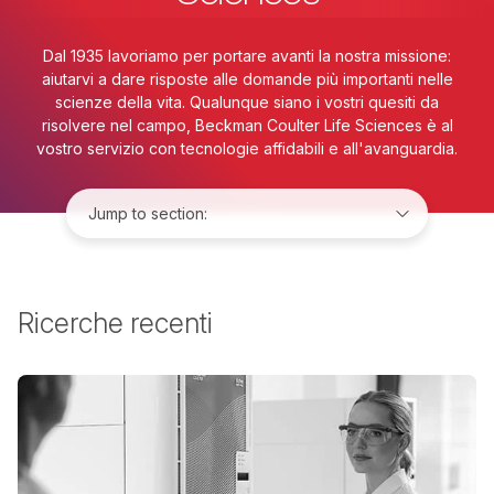
Dal 1935 lavoriamo per portare avanti la nostra missione:
aiutarvi a dare risposte alle domande più importanti nelle
scienze della vita. Qualunque siano i vostri quesiti da
risolvere nel campo, Beckman Coulter Life Sciences è al
vostro servizio con tecnologie affidabili e all'avanguardia.
Jump to:
Ricerche recenti