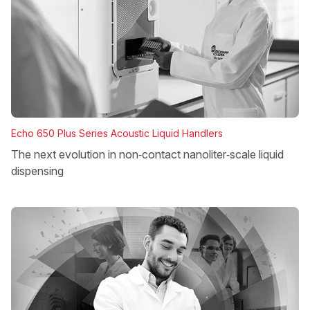
Echo 650 Plus Series Acoustic Liquid Handlers
The next evolution in non‑contact nanoliter‑scale liquid
dispensing