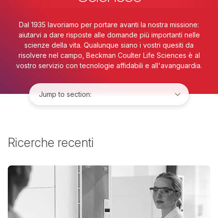
Dal 1935 lavoriamo per portare avanti la nostra missione:
aiutarvi a dare risposte alle domande più importanti nelle
scienze della vita. Qualunque siano i vostri quesiti da
risolvere nel campo, Beckman Coulter Life Sciences è al
vostro servizio con tecnologie affidabili e all'avanguardia.
Jump to:
Ricerche recenti