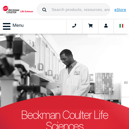
eStore
Menu
Beckman Coulter Life
Sciences