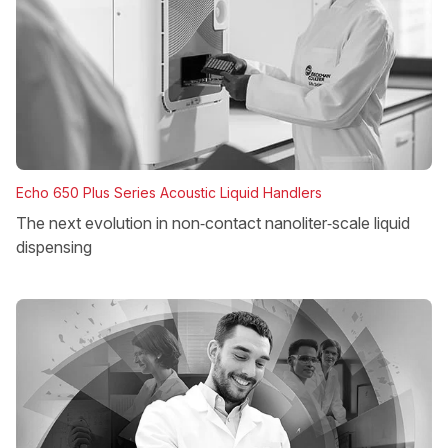
Echo 650 Plus Series Acoustic Liquid Handlers
The next evolution in non‑contact nanoliter‑scale liquid
dispensing