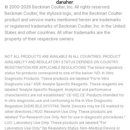
© 2000-2026 Beckman Coulter, Inc. All rights reserved.
Beckman Coulter, the stylized logo, and the Beckman Coulter
product and service marks mentioned herein are trademarks
or registered trademarks of Beckman Coulter, Inc. in the United
States and other countries. All other trademarks are the
property of their respective owners.
NOT ALL PRODUCTS ARE AVAILABLE IN ALL COUNTRIES. PRODUCT
AVAILABILITY AND REGULATORY STATUS DEPENDS ON COUNTRY
REGISTRATION PER APPLICABLE REGULATIONS The listed regulatory
status for products correspond to one of the below: IVD: In Vitro
Diagnostic Products. These products are labeled "For In Vitro
Diagnostic Use." ASR: Analyte Specific Reagents. These reagents are
labeled "Analyte Specific Reagent. Analytical and performance
characteristics are not established." CE-IVD, CE: Products intended for
in vitro diagnostic use and conforming to the In Vitro Diagnostic
Regulation (IVDR) (EU) 2017/746. (Note: Devices may be CE marked to
other directives.) RUO: Research Use Only. These products are
labeled "For Research Use Only. Not for use in diagnostic procedures."
LUO: Laboratory Use Only. These products are labeled "For
Laboratory Use Only." No Regulatory Status: Non-Medical Device or