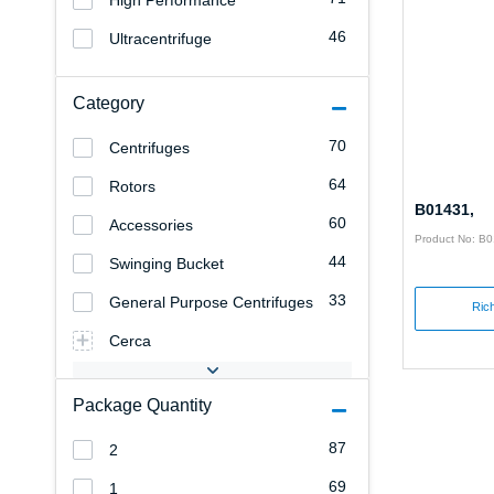
High Performance
46
Ultracentrifuge
Category
70
Centrifuges
64
Rotors
B01431,
60
Accessories
Product No: B
44
Swinging Bucket
33
General Purpose Centrifuges
Rich
Cerca
Package Quantity
87
2
69
1