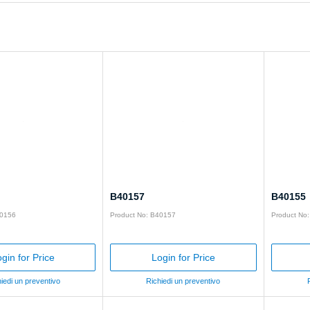
B40157
B40155
40156
Product No: B40157
Product No
gin for Price
Login for Price
iedi un preventivo
Richiedi un preventivo