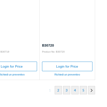
B30720
: B30719
Product No: B30720
Login for Price
Login for Price
Richiedi un preventivo
Richiedi un preventivo
1
2
3
4
5