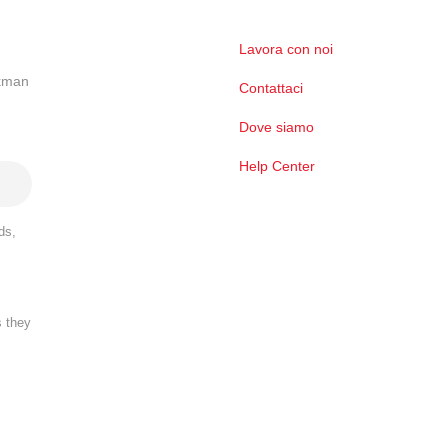
Lavora con noi
ckman
Contattaci
Dove siamo
Help Center
ds,
s they