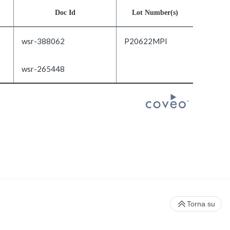
Doc Id
Lot Number(s)
wsr-388062
P20622MPI
wsr-265448
Torna su