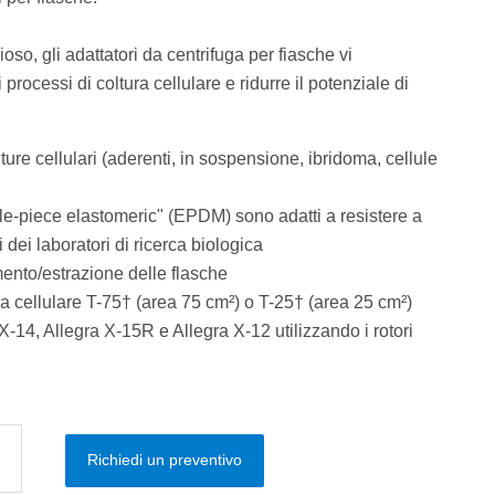
oso, gli adattatori da centrifuga per fiasche vi
processi di coltura cellulare e ridurre il potenziale di
olture cellulari (aderenti, in sospensione, ibridoma, cellule
gle-piece elastomeric" (EPDM) sono adatti a resistere a
ici dei laboratori di ricerca biologica
imento/estrazione delle flasche
ra cellulare T-75† (area 75 cm²) o T-25† (area 25 cm²)
X-14, Allegra X-15R e Allegra X-12 utilizzando i rotori
Richiedi un preventivo