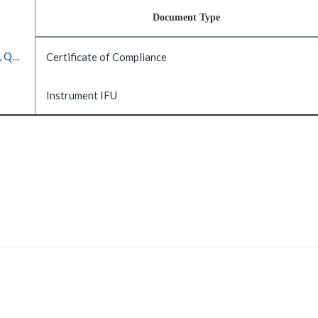
Document Type
98 mm Diameter Polypropylene Bottle Adapter Sleeve, Quantity of 6
Certificate of Compliance
Instrument IFU