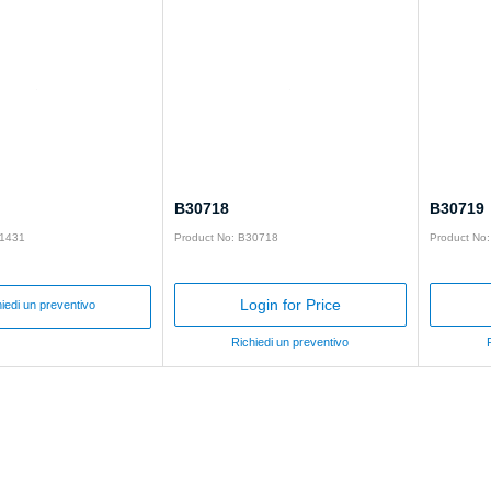
B30718
B30719
01431
Product No: B30718
Product No
Login for Price
iedi un preventivo
Richiedi un preventivo