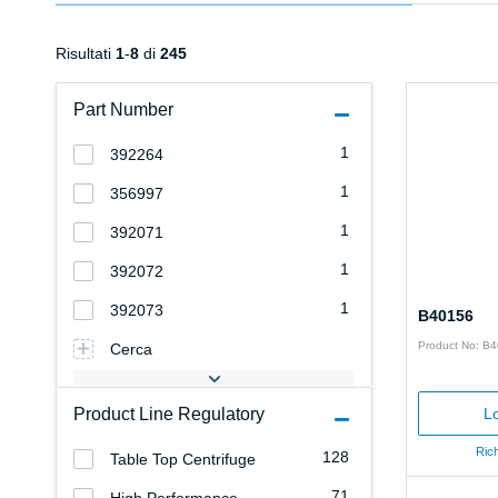
Risultati
1
-
8
di
245
Part Number
1
392264
1
356997
1
392071
1
392072
1
392073
B40156
Product No: B
Cerca
Product Line Regulatory
Lo
Rich
128
Table Top Centrifuge
71