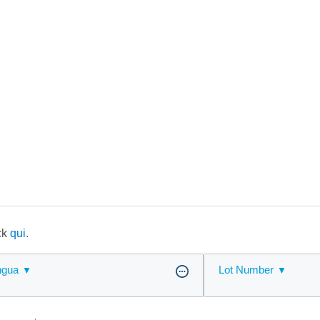
ick
qui.
ngua
Lot Number