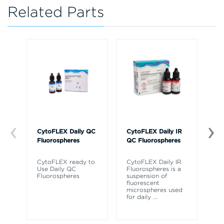
Related Parts
CytoFLEX Daily QC
CytoFLEX Daily IR
Cy
Fluorospheres
QC Fluorospheres
Fl
CytoFLEX ready to
CytoFLEX Daily IR
A 
Use Daily QC
Fluorospheres is a
fl
Fluorospheres
suspension of
az
fluorescent
fl
microspheres used
Cy
for daily
...
cy