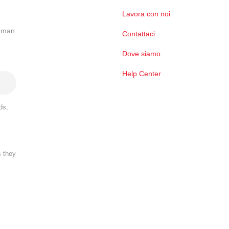
Lavora con noi
ckman
Contattaci
Dove siamo
Help Center
ds,
s they