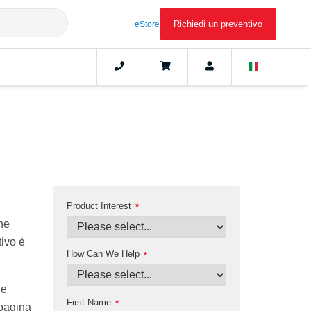
Richiedi un preventivo
eStore
Product Interest
*
che
tivo è
How Can We Help
*
le
First Name
*
 pagina