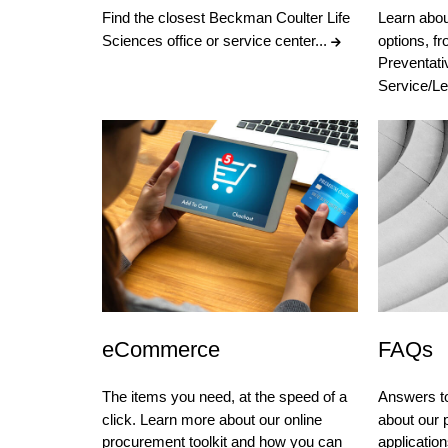
Find the closest Beckman Coulter Life
Learn abou
Sciences office or service center...
options, f
Preventati
Service/Le
eCommerce
FAQs
The items you need, at the speed of a
Answers to
click. Learn more about our online
about our 
procurement toolkit and how you can
applicatio