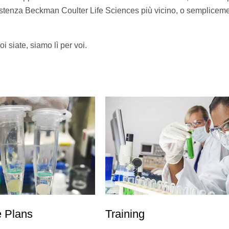
 assistenza Beckman Coulter Life Sciences più vicino, o semplicem
i siate, siamo lì per voi.
e Plans
Training