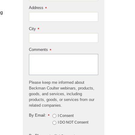
Address
*
ng
City
*
Comments
*
Please keep me informed about
Beckman Coulter webinars, products,
goods, and services, including
products, goods, or services from our
related companies.
By Email:
*
I Consent
I DO NOT Consent