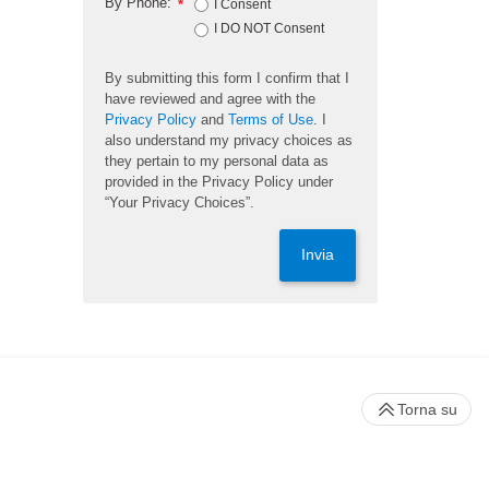
By Phone:
*
I Consent
I DO NOT Consent
By submitting this form I confirm that I
have reviewed and agree with the
Privacy Policy
and
Terms of Use
. I
also understand my privacy choices as
they pertain to my personal data as
provided in the Privacy Policy under
“Your Privacy Choices”.
Invia
Torna su