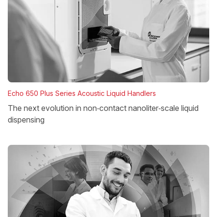
Echo 650 Plus Series Acoustic Liquid Handlers
The next evolution in non‑contact nanoliter‑scale liquid
dispensing