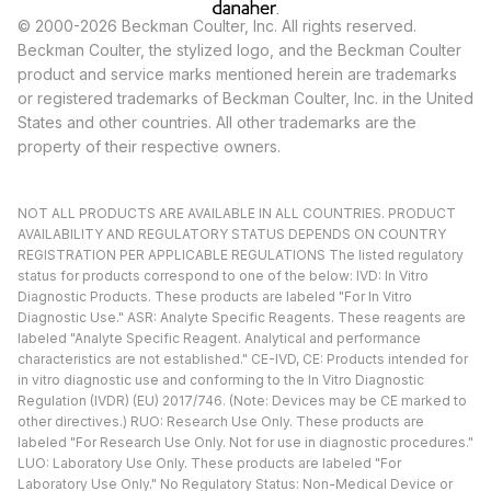
© 2000-2026 Beckman Coulter, Inc. All rights reserved.
Beckman Coulter, the stylized logo, and the Beckman Coulter
product and service marks mentioned herein are trademarks
or registered trademarks of Beckman Coulter, Inc. in the United
States and other countries. All other trademarks are the
property of their respective owners.
NOT ALL PRODUCTS ARE AVAILABLE IN ALL COUNTRIES. PRODUCT
AVAILABILITY AND REGULATORY STATUS DEPENDS ON COUNTRY
REGISTRATION PER APPLICABLE REGULATIONS The listed regulatory
status for products correspond to one of the below: IVD: In Vitro
Diagnostic Products. These products are labeled "For In Vitro
Diagnostic Use." ASR: Analyte Specific Reagents. These reagents are
labeled "Analyte Specific Reagent. Analytical and performance
characteristics are not established." CE-IVD, CE: Products intended for
in vitro diagnostic use and conforming to the In Vitro Diagnostic
Regulation (IVDR) (EU) 2017/746. (Note: Devices may be CE marked to
other directives.) RUO: Research Use Only. These products are
labeled "For Research Use Only. Not for use in diagnostic procedures."
LUO: Laboratory Use Only. These products are labeled "For
Laboratory Use Only." No Regulatory Status: Non-Medical Device or