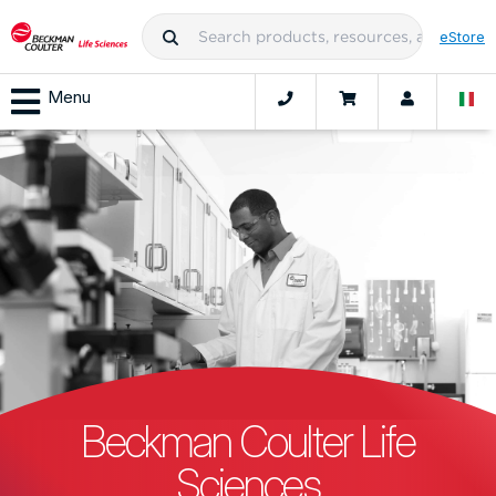
eStore
Menu
Beckman Coulter Life
Sciences