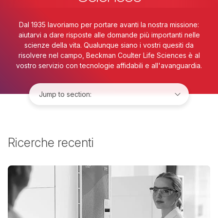
Dal 1935 lavoriamo per portare avanti la nostra missione:
aiutarvi a dare risposte alle domande più importanti nelle
scienze della vita. Qualunque siano i vostri quesiti da
risolvere nel campo, Beckman Coulter Life Sciences è al
vostro servizio con tecnologie affidabili e all'avanguardia.
Jump to:
Ricerche recenti