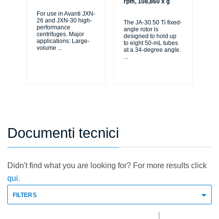
rpm, 108,860 x g
30
x g
For use in Avanti JXN-
26 and JXN-30 high-
The JA-30.50 Ti fixed-
performance
angle rotor is
The
centrifuges. Major
designed to hold up
ang
applications: Large-
to eight 50-mL tubes
de
volume
...
at a 34-degree angle.
to 
...
at 
...
Documenti tecnici
Didn't find what you are looking for? For more results click
qui.
FILTERS