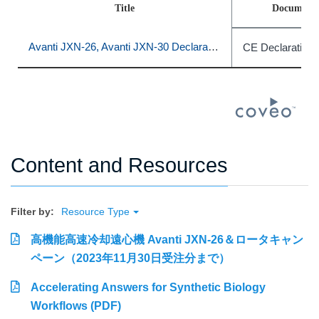
Title
Document 
Avanti JXN-26, Avanti JXN-30 Declaration of Conformity
CE Declaration 
Content and Resources
Filter by:
Resource Type
高機能高速冷却遠心機 Avanti JXN-26＆ロータキャン
ペーン（2023年11月30日受注分まで）
Accelerating Answers for Synthetic Biology
Workflows (PDF)