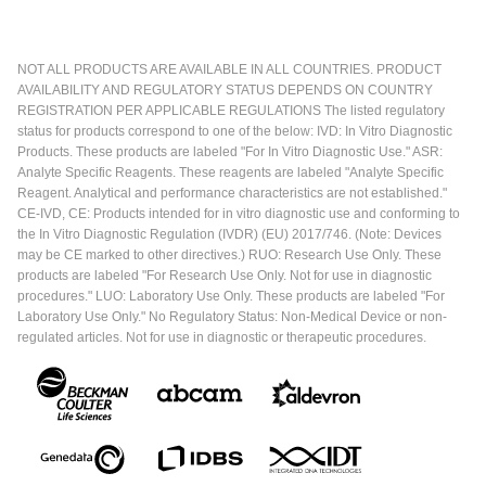
NOT ALL PRODUCTS ARE AVAILABLE IN ALL COUNTRIES. PRODUCT
AVAILABILITY AND REGULATORY STATUS DEPENDS ON COUNTRY
REGISTRATION PER APPLICABLE REGULATIONS The listed regulatory
status for products correspond to one of the below: IVD: In Vitro Diagnostic
Products. These products are labeled "For In Vitro Diagnostic Use." ASR:
Analyte Specific Reagents. These reagents are labeled "Analyte Specific
Reagent. Analytical and performance characteristics are not established."
CE-IVD, CE: Products intended for in vitro diagnostic use and conforming to
the In Vitro Diagnostic Regulation (IVDR) (EU) 2017/746. (Note: Devices
may be CE marked to other directives.) RUO: Research Use Only. These
products are labeled "For Research Use Only. Not for use in diagnostic
procedures." LUO: Laboratory Use Only. These products are labeled "For
Laboratory Use Only." No Regulatory Status: Non-Medical Device or non-
regulated articles. Not for use in diagnostic or therapeutic procedures.