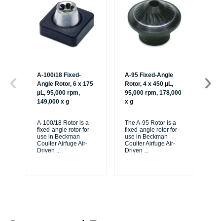
A-100/18 Fixed-
A-95 Fixed-Angle
A-
Angle Rotor, 6 x 175
Rotor, 4 x 450 µL,
An
µL, 95,000 rpm,
95,000 rpm, 178,000
µL
149,000 x g
x g
16
A-100/18 Rotor is a
The A-95 Rotor is a
A-1
fixed-angle rotor for
fixed-angle rotor for
fix
use in Beckman
use in Beckman
us
Coulter Airfuge Air-
Coulter Airfuge Air-
Cou
Driven
...
Driven
...
Dr