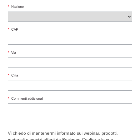
*
Nazione
*
CAP
*
Via
*
Città
*
Commenti addizionali
Vi chiedo di mantenermi informato sui webinar, prodotti,
materiali e servizi offerti da Beckman Coulter e le sue