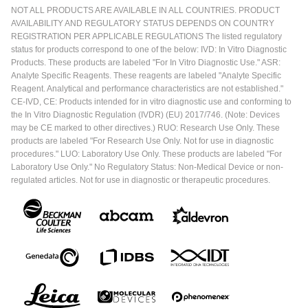
NOT ALL PRODUCTS ARE AVAILABLE IN ALL COUNTRIES. PRODUCT
AVAILABILITY AND REGULATORY STATUS DEPENDS ON COUNTRY
REGISTRATION PER APPLICABLE REGULATIONS The listed regulatory
status for products correspond to one of the below: IVD: In Vitro Diagnostic
Products. These products are labeled "For In Vitro Diagnostic Use." ASR:
Analyte Specific Reagents. These reagents are labeled "Analyte Specific
Reagent. Analytical and performance characteristics are not established."
CE-IVD, CE: Products intended for in vitro diagnostic use and conforming to
the In Vitro Diagnostic Regulation (IVDR) (EU) 2017/746. (Note: Devices
may be CE marked to other directives.) RUO: Research Use Only. These
products are labeled "For Research Use Only. Not for use in diagnostic
procedures." LUO: Laboratory Use Only. These products are labeled "For
Laboratory Use Only." No Regulatory Status: Non-Medical Device or non-
regulated articles. Not for use in diagnostic or therapeutic procedures.