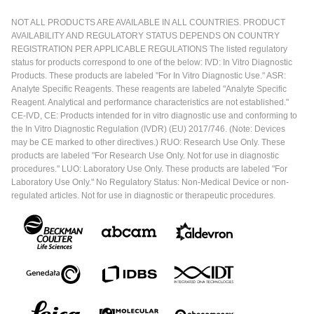
NOT ALL PRODUCTS ARE AVAILABLE IN ALL COUNTRIES. PRODUCT
AVAILABILITY AND REGULATORY STATUS DEPENDS ON COUNTRY
REGISTRATION PER APPLICABLE REGULATIONS The listed regulatory
status for products correspond to one of the below: IVD: In Vitro Diagnostic
Products. These products are labeled "For In Vitro Diagnostic Use." ASR:
Analyte Specific Reagents. These reagents are labeled "Analyte Specific
Reagent. Analytical and performance characteristics are not established."
CE-IVD, CE: Products intended for in vitro diagnostic use and conforming to
the In Vitro Diagnostic Regulation (IVDR) (EU) 2017/746. (Note: Devices
may be CE marked to other directives.) RUO: Research Use Only. These
products are labeled "For Research Use Only. Not for use in diagnostic
procedures." LUO: Laboratory Use Only. These products are labeled "For
Laboratory Use Only." No Regulatory Status: Non-Medical Device or non-
regulated articles. Not for use in diagnostic or therapeutic procedures.