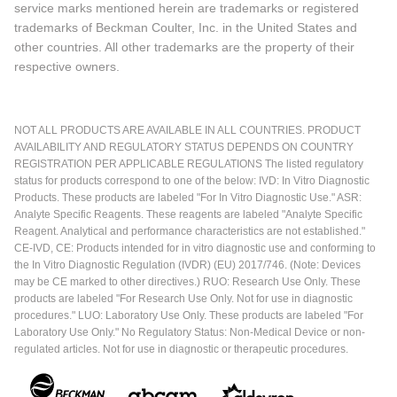
service marks mentioned herein are trademarks or registered
trademarks of Beckman Coulter, Inc. in the United States and
other countries. All other trademarks are the property of their
respective owners.
NOT ALL PRODUCTS ARE AVAILABLE IN ALL COUNTRIES. PRODUCT
AVAILABILITY AND REGULATORY STATUS DEPENDS ON COUNTRY
REGISTRATION PER APPLICABLE REGULATIONS The listed regulatory
status for products correspond to one of the below: IVD: In Vitro Diagnostic
Products. These products are labeled "For In Vitro Diagnostic Use." ASR:
Analyte Specific Reagents. These reagents are labeled "Analyte Specific
Reagent. Analytical and performance characteristics are not established."
CE-IVD, CE: Products intended for in vitro diagnostic use and conforming to
the In Vitro Diagnostic Regulation (IVDR) (EU) 2017/746. (Note: Devices
may be CE marked to other directives.) RUO: Research Use Only. These
products are labeled "For Research Use Only. Not for use in diagnostic
procedures." LUO: Laboratory Use Only. These products are labeled "For
Laboratory Use Only." No Regulatory Status: Non-Medical Device or non-
regulated articles. Not for use in diagnostic or therapeutic procedures.