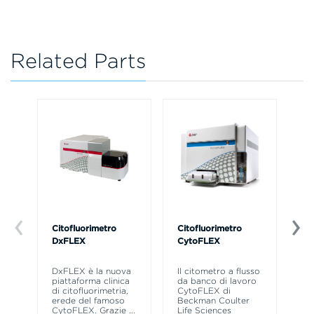
Related Parts
Citofluorimetro
Citofluorimetro
Ce
DxFLEX
CytoFLEX
Il
SP
DxFLEX è la nuova
Il citometro a flusso
sne
piattaforma clinica
da banco di lavoro
la
di citofluorimetria,
CytoFLEX di
pr
erede del famoso
Beckman Coulter
CytoFLEX. Grazie
...
Life Sciences