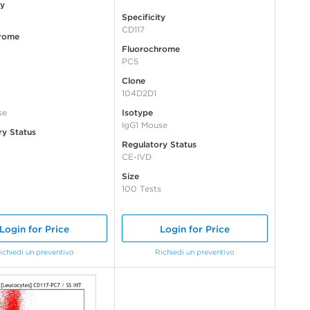
ty
Specificity
CD117
rome
Fluorochrome
PC5
Clone
104D2D1
se
Isotype
IgG1 Mouse
ry Status
Regulatory Status
CE-IVD
Size
100 Tests
Login for Price
Login for Price
ichiedi un preventivo
Richiedi un preventivo