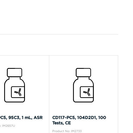
C5, 95C3, 1 mL, ASR
CD117-PC5, 104D2D1, 100
Tests, CE
: IM2657U
Product No: IM2733