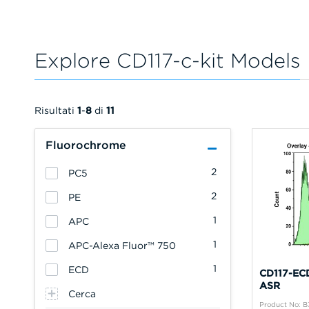
Explore CD117-c-kit Models
Risultati
1
-
8
di
11
Fluorochrome
2
PC5
2
PE
1
APC
1
APC-Alexa Fluor™ 750
1
ECD
CD117-ECD
ASR
Cerca
Product No: 