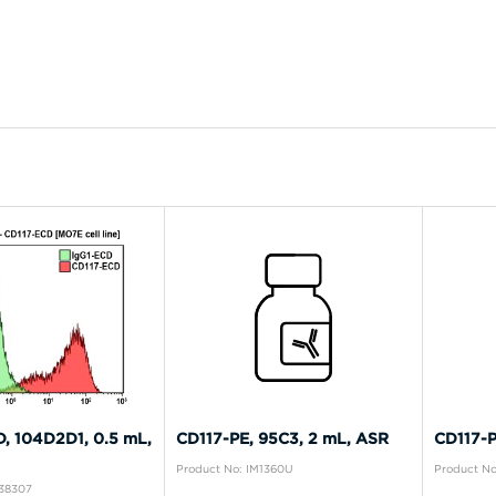
, 104D2D1, 0.5 mL,
CD117-PE, 95C3, 2 mL, ASR
CD117-P
Product No: IM1360U
Product No
B38307