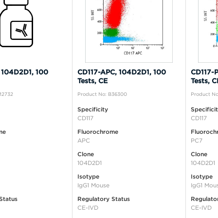
 104D2D1, 100
CD117-APC, 104D2D1, 100
CD117-P
Tests, CE
Tests, C
M2732
Product No: B36300
Product No
Specificity
Specifici
CD117
CD117
me
Fluorochrome
Fluoroch
APC
PC7
Clone
Clone
104D2D1
104D2D1
Isotype
Isotype
IgG1 Mouse
IgG1 Mou
Status
Regulatory Status
Regulato
CE-IVD
CE-IVD