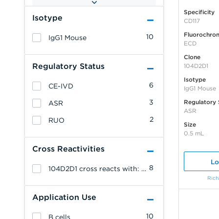
Specificity
Isotype
CD117
Fluorochro
10
IgG1 Mouse
ECD
Clone
Regulatory Status
104D2D1
Isotype
6
CE-IVD
IgG1 Mouse
3
Regulatory 
ASR
ASR
2
RUO
Size
0.5 mL
Cross Reactivities
Lo
8
104D2D1 cross reacts with: Bovine
Rich
Application Use
10
B cells