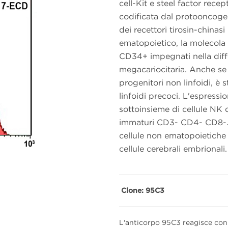
cell-Kit e steel factor rec
codificata dal protooncogen
dei recettori tirosin-chinas
ematopoietico, la molecola 
CD34+ impegnati nella diffe
megacariocitaria. Anche se 
progenitori non linfoidi, è 
linfoidi precoci. L'espressi
sottoinsieme di cellule NK 
immaturi CD3- CD4- CD8-. C
cellule non ematopoietiche 
cellule cerebrali embrionali.
Clone: 95C3
L'anticorpo 95C3 reagisce co