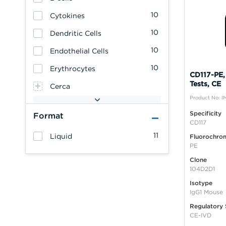
10
Cytokines
10
Dendritic Cells
10
Endothelial Cells
10
Erythrocytes
CD117-PE,
Tests, CE
Cerca
Product No: I
Specificity
Format
CD117
11
Liquid
Fluorochro
PE
Clone
104D2D1
Isotype
IgG1 Mouse
Regulatory 
CE-IVD