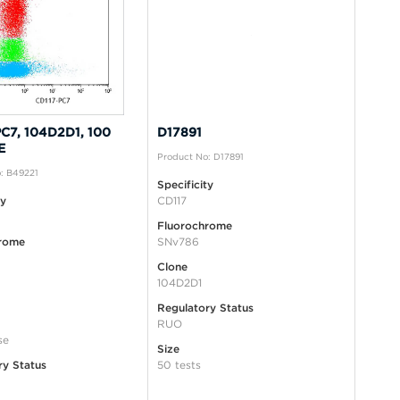
C7, 104D2D1, 100
D17891
E
Product No: D17891
: B49221
Specificity
ty
CD117
Fluorochrome
rome
SNv786
Clone
104D2D1
Regulatory Status
RUO
se
Size
ry Status
50 tests