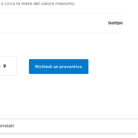
 a circa la metà del valore massimo.
Isotipo
: IgG1
s
Richiedi un preventivo
rrelati