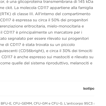
eptor, è una glicoproteina transmembrana di 145 kDa
e ckit. La molecola CD117 appartiene alla famiglia
i (RTK) di classe III. All'interno del compartimento
CD117 è espressa su circa il 50% dei progenitori
renziazione eritrocitaria, mielo-monocitaria e
il CD117 è principalmente un marcatore per i
stato segnalato per essere rilevato sui progenitori
one di CD117 è stata trovata su un piccolo
quiescenti (CD56bright), e circa il 30% dei timociti
D117 è anche espresso sui mastociti e rilevato su
come quelle del sistema riproduttivo, melanociti e
Isotipo: IgG1
n BFU-E, CFU-GEMM, CFU-GM e CFU-G. L'anticorpo 95C3 riduce i