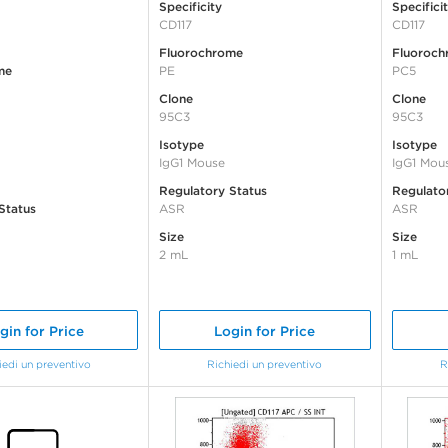
Specificity
Specifici
CD117
CD117
Fluorochrome
Fluoroch
me
PE
PC5
Clone
Clone
95C3
95C3
Isotype
Isotype
IgG1 Mouse
IgG1 Mou
Regulatory Status
Regulato
Status
ASR
ASR
Size
Size
2 mL
1 mL
gin for Price
Login for Price
iedi un preventivo
Richiedi un preventivo
R