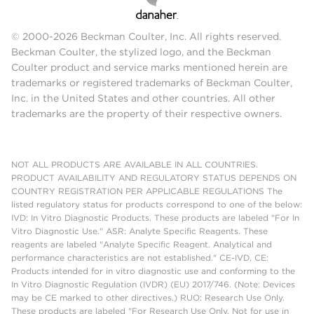
© 2000-2026 Beckman Coulter, Inc. All rights reserved.
Beckman Coulter, the stylized logo, and the Beckman
Coulter product and service marks mentioned herein are
trademarks or registered trademarks of Beckman Coulter,
Inc. in the United States and other countries. All other
trademarks are the property of their respective owners.
NOT ALL PRODUCTS ARE AVAILABLE IN ALL COUNTRIES.
PRODUCT AVAILABILITY AND REGULATORY STATUS DEPENDS ON
COUNTRY REGISTRATION PER APPLICABLE REGULATIONS The
listed regulatory status for products correspond to one of the below:
IVD: In Vitro Diagnostic Products. These products are labeled "For In
Vitro Diagnostic Use." ASR: Analyte Specific Reagents. These
reagents are labeled "Analyte Specific Reagent. Analytical and
performance characteristics are not established." CE-IVD, CE:
Products intended for in vitro diagnostic use and conforming to the
In Vitro Diagnostic Regulation (IVDR) (EU) 2017/746. (Note: Devices
may be CE marked to other directives.) RUO: Research Use Only.
These products are labeled "For Research Use Only. Not for use in