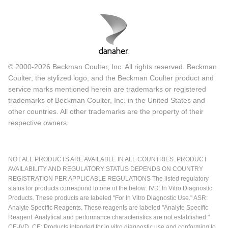
© 2000-2026 Beckman Coulter, Inc. All rights reserved. Beckman
Coulter, the stylized logo, and the Beckman Coulter product and
service marks mentioned herein are trademarks or registered
trademarks of Beckman Coulter, Inc. in the United States and
other countries. All other trademarks are the property of their
respective owners.
NOT ALL PRODUCTS ARE AVAILABLE IN ALL COUNTRIES. PRODUCT
AVAILABILITY AND REGULATORY STATUS DEPENDS ON COUNTRY
REGISTRATION PER APPLICABLE REGULATIONS The listed regulatory
status for products correspond to one of the below: IVD: In Vitro Diagnostic
Products. These products are labeled "For In Vitro Diagnostic Use." ASR:
Analyte Specific Reagents. These reagents are labeled "Analyte Specific
Reagent. Analytical and performance characteristics are not established."
CE-IVD, CE: Products intended for in vitro diagnostic use and conforming to