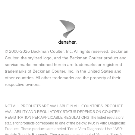
© 2000-2026 Beckman Coulter, Inc. All rights reserved. Beckman
Coulter, the stylized logo, and the Beckman Coulter product and
service marks mentioned herein are trademarks or registered
trademarks of Beckman Coulter, Inc. in the United States and
other countries. All other trademarks are the property of their
respective owners.
NOT ALL PRODUCTS ARE AVAILABLE IN ALL COUNTRIES. PRODUCT
AVAILABILITY AND REGULATORY STATUS DEPENDS ON COUNTRY
REGISTRATION PER APPLICABLE REGULATIONS The listed regulatory
status for products correspond to one of the below: IVD: In Vitro Diagnostic
Products. These products are labeled "For In Vitro Diagnostic Use." ASR:
Analyte Specific Reagents. These reagents are labeled "Analyte Specific