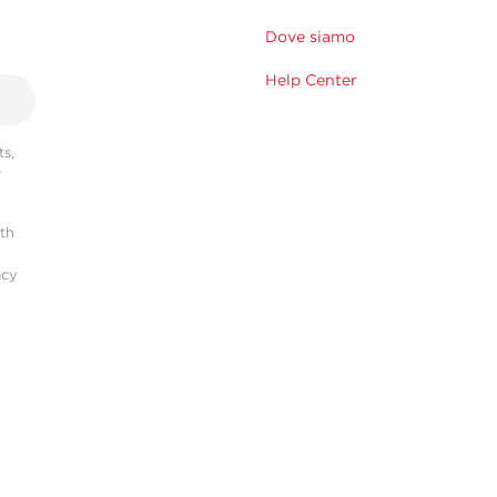
Dove siamo
Help Center
s,
r
ith
acy