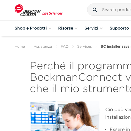
Shop e Prodotti
Risorse
Servizi
Supporto
Home
Assistenza
FAQ
Services
BC installer says 
Perché il programma
BeckmanConnect vis
che il mio strumen
Ciò può ver
installazio
Essere in