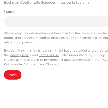
Beckman Coulter Life Sciences. Inserisci la tua email.
*
Email
Please keep me informed about Beckman Coulter webinars, product
goods, and services, including products, goods, or services from ou
related companies.
By submitting this form I confirm that I have reviewed and agree w
the
Privacy Policy
and
Terms of Use
. I also understand my privacy
choices as they pertain to my personal data as provided in the Priv
Policy under “Your Privacy Choices”.
Invia