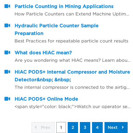
Particle Counting in Mining Applications
How Particle Counters can Extend Machine Uptime, Oil Lifetime and Give More Reliability
Hydraulic Particle Counter Sample
Preparation
Best Practices for repeatable particle count results
What does HIAC mean?
Are you wondering what HIAC means? Learn about the brand behind our innovative line of liquid particle counting products.
HIAC PODS+ Internal Compressor and Moisture
Detector&nbsp; &nbsp;
The internal compressor is connected to the airtight chamber/flow path in the HIAC PODS+. Air is compressed within the chamber that force bubbles to be compressed below sensor detection; thus, bubbles are not counted as particles as they pass by the laser and sensor. The internal Moisture Detector is an add on feature that monitors RH% with every run.
HIAC PODS+ Online Mode
<span style="color: black;">Watch our operator setup the PODS+ in Online Mode</span>
Prev
1
2
3
4
Next