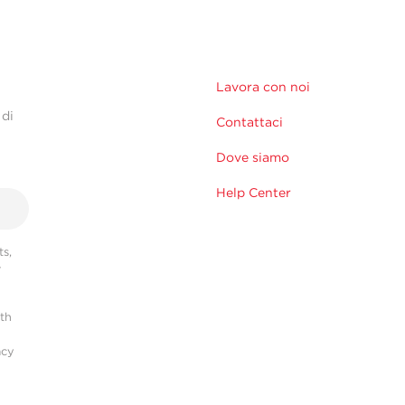
Lavora con noi
 di
Contattaci
Dove siamo
Help Center
s,
r
ith
acy