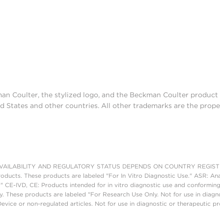
man Coulter, the stylized logo, and the Beckman Coulter produc
d States and other countries. All other trademarks are the prope
AILABILITY AND REGULATORY STATUS DEPENDS ON COUNTRY REGISTRATI
roducts. These products are labeled "For In Vitro Diagnostic Use." ASR: Ana
." CE-IVD, CE: Products intended for in vitro diagnostic use and conforming
. These products are labeled "For Research Use Only. Not for use in diagn
vice or non-regulated articles. Not for use in diagnostic or therapeutic p