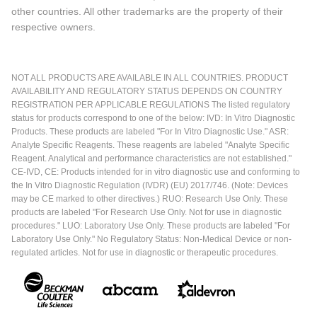
other countries. All other trademarks are the property of their
respective owners.
NOT ALL PRODUCTS ARE AVAILABLE IN ALL COUNTRIES. PRODUCT
AVAILABILITY AND REGULATORY STATUS DEPENDS ON COUNTRY
REGISTRATION PER APPLICABLE REGULATIONS The listed regulatory
status for products correspond to one of the below: IVD: In Vitro Diagnostic
Products. These products are labeled "For In Vitro Diagnostic Use." ASR:
Analyte Specific Reagents. These reagents are labeled "Analyte Specific
Reagent. Analytical and performance characteristics are not established."
CE-IVD, CE: Products intended for in vitro diagnostic use and conforming to
the In Vitro Diagnostic Regulation (IVDR) (EU) 2017/746. (Note: Devices
may be CE marked to other directives.) RUO: Research Use Only. These
products are labeled "For Research Use Only. Not for use in diagnostic
procedures." LUO: Laboratory Use Only. These products are labeled "For
Laboratory Use Only." No Regulatory Status: Non-Medical Device or non-
regulated articles. Not for use in diagnostic or therapeutic procedures.