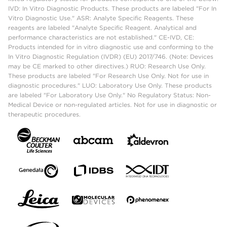
IVD: In Vitro Diagnostic Products. These products are labeled "For In
Vitro Diagnostic Use." ASR: Analyte Specific Reagents. These
reagents are labeled "Analyte Specific Reagent. Analytical and
performance characteristics are not established." CE-IVD, CE:
Products intended for in vitro diagnostic use and conforming to the
In Vitro Diagnostic Regulation (IVDR) (EU) 2017/746. (Note: Devices
may be CE marked to other directives.) RUO: Research Use Only.
These products are labeled "For Research Use Only. Not for use in
diagnostic procedures." LUO: Laboratory Use Only. These products
are labeled "For Laboratory Use Only." No Regulatory Status: Non-
Medical Device or non-regulated articles. Not for use in diagnostic or
therapeutic procedures.