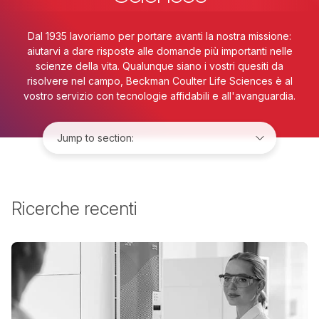
Dal 1935 lavoriamo per portare avanti la nostra missione:
aiutarvi a dare risposte alle domande più importanti nelle
scienze della vita. Qualunque siano i vostri quesiti da
risolvere nel campo, Beckman Coulter Life Sciences è al
vostro servizio con tecnologie affidabili e all'avanguardia.
Jump to:
Ricerche recenti