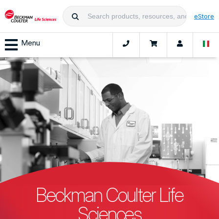
eStore
Menu
Beckman Coulter Life
Sciences