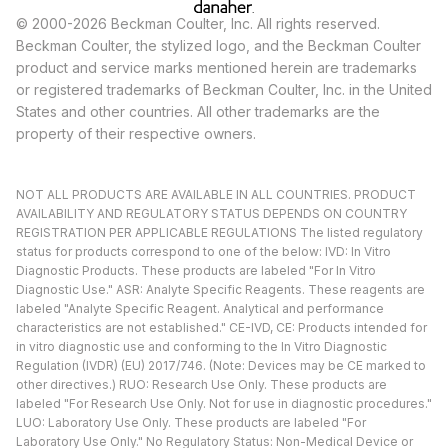
© 2000-2026 Beckman Coulter, Inc. All rights reserved.
Beckman Coulter, the stylized logo, and the Beckman Coulter
product and service marks mentioned herein are trademarks
or registered trademarks of Beckman Coulter, Inc. in the United
States and other countries. All other trademarks are the
property of their respective owners.
NOT ALL PRODUCTS ARE AVAILABLE IN ALL COUNTRIES. PRODUCT
AVAILABILITY AND REGULATORY STATUS DEPENDS ON COUNTRY
REGISTRATION PER APPLICABLE REGULATIONS The listed regulatory
status for products correspond to one of the below: IVD: In Vitro
Diagnostic Products. These products are labeled "For In Vitro
Diagnostic Use." ASR: Analyte Specific Reagents. These reagents are
labeled "Analyte Specific Reagent. Analytical and performance
characteristics are not established." CE-IVD, CE: Products intended for
in vitro diagnostic use and conforming to the In Vitro Diagnostic
Regulation (IVDR) (EU) 2017/746. (Note: Devices may be CE marked to
other directives.) RUO: Research Use Only. These products are
labeled "For Research Use Only. Not for use in diagnostic procedures."
LUO: Laboratory Use Only. These products are labeled "For
Laboratory Use Only." No Regulatory Status: Non-Medical Device or