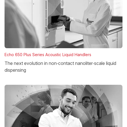
Echo 650 Plus Series Acoustic Liquid Handlers
The next evolution in non‑contact nanoliter‑scale liquid
dispensing