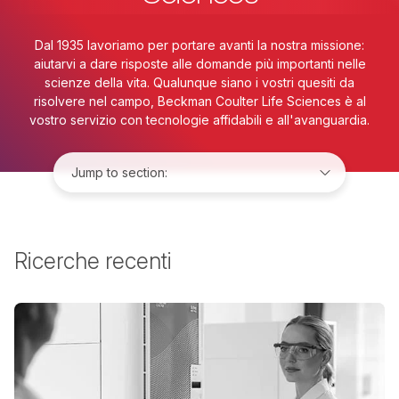
Dal 1935 lavoriamo per portare avanti la nostra missione:
aiutarvi a dare risposte alle domande più importanti nelle
scienze della vita. Qualunque siano i vostri quesiti da
risolvere nel campo, Beckman Coulter Life Sciences è al
vostro servizio con tecnologie affidabili e all'avanguardia.
Jump to:
Ricerche recenti