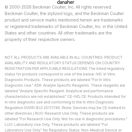
© 2000-2026 Beckman Coulter, Inc. All rights reserved.
Beckman Coulter, the stylized logo, and the Beckman Coulter
product and service marks mentioned herein are trademarks
or registered trademarks of Beckman Coulter, Inc. in the United
States and other countries. All other trademarks are the
property of their respective owners.
NOT ALL PRODUCTS ARE AVAILABLE IN ALL COUNTRIES. PRODUCT
AVAILABILITY AND REGULATORY STATUS DEPENDS ON COUNTRY
REGISTRATION PER APPLICABLE REGULATIONS The listed regulatory
status for products correspond to one of the below: IVD: In Vitro
Diagnostic Products. These products are labeled "For In Vitro
Diagnostic Use." ASR: Analyte Specific Reagents. These reagents are
labeled "Analyte Specific Reagent. Analytical and performance
characteristics are not established." CE-IVD, CE: Products intended for
in vitro diagnostic use and conforming to the In Vitro Diagnostic
Regulation (IVDR) (EU) 2017/746. (Note: Devices may be CE marked to
other directives.) RUO: Research Use Only. These products are
labeled "For Research Use Only. Not for use in diagnostic procedures."
LUO: Laboratory Use Only. These products are labeled "For
Laboratory Use Only." No Regulatory Status: Non-Medical Device or