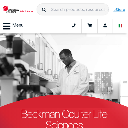
eStore
Menu
Beckman Coulter Life
Sciences