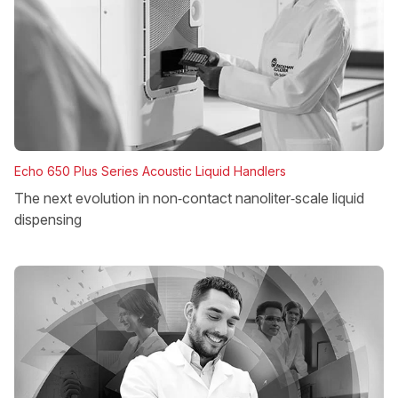
Echo 650 Plus Series Acoustic Liquid Handlers
The next evolution in non‑contact nanoliter‑scale liquid
dispensing