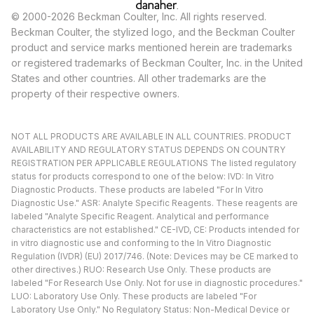
© 2000-2026 Beckman Coulter, Inc. All rights reserved.
Beckman Coulter, the stylized logo, and the Beckman Coulter
product and service marks mentioned herein are trademarks
or registered trademarks of Beckman Coulter, Inc. in the United
States and other countries. All other trademarks are the
property of their respective owners.
NOT ALL PRODUCTS ARE AVAILABLE IN ALL COUNTRIES. PRODUCT
AVAILABILITY AND REGULATORY STATUS DEPENDS ON COUNTRY
REGISTRATION PER APPLICABLE REGULATIONS The listed regulatory
status for products correspond to one of the below: IVD: In Vitro
Diagnostic Products. These products are labeled "For In Vitro
Diagnostic Use." ASR: Analyte Specific Reagents. These reagents are
labeled "Analyte Specific Reagent. Analytical and performance
characteristics are not established." CE-IVD, CE: Products intended for
in vitro diagnostic use and conforming to the In Vitro Diagnostic
Regulation (IVDR) (EU) 2017/746. (Note: Devices may be CE marked to
other directives.) RUO: Research Use Only. These products are
labeled "For Research Use Only. Not for use in diagnostic procedures."
LUO: Laboratory Use Only. These products are labeled "For
Laboratory Use Only." No Regulatory Status: Non-Medical Device or