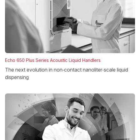
Echo 650 Plus Series Acoustic Liquid Handlers
The next evolution in non‑contact nanoliter‑scale liquid
dispensing