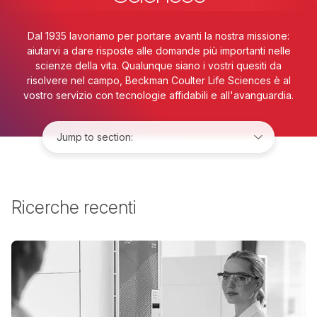
Dal 1935 lavoriamo per portare avanti la nostra missione:
aiutarvi a dare risposte alle domande più importanti nelle
scienze della vita. Qualunque siano i vostri quesiti da
risolvere nel campo, Beckman Coulter Life Sciences è al
vostro servizio con tecnologie affidabili e all'avanguardia.
Jump to:
Ricerche recenti