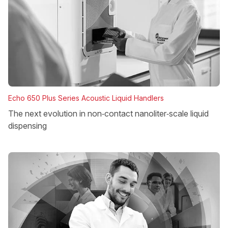
Echo 650 Plus Series Acoustic Liquid Handlers
The next evolution in non‑contact nanoliter‑scale liquid
dispensing