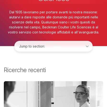
Dal 1935 lavoriamo per portare avanti la nostra missione:
aiutarvi a dare risposte alle domande più importanti nelle
scienze della vita. Qualunque siano i vostri quesiti da
risolvere nel campo, Beckman Coulter Life Sciences è al
vostro servizio con tecnologie affidabili e all'avanguardia.
Jump to:
Ricerche recenti