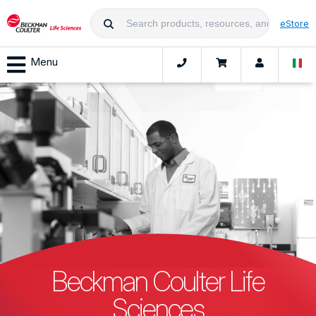
eStore
Menu
Beckman Coulter Life
Sciences