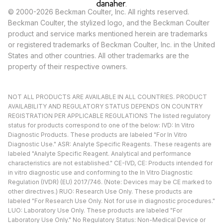
© 2000-2026 Beckman Coulter, Inc. All rights reserved.
Beckman Coulter, the stylized logo, and the Beckman Coulter
product and service marks mentioned herein are trademarks
or registered trademarks of Beckman Coulter, Inc. in the United
States and other countries. All other trademarks are the
property of their respective owners.
NOT ALL PRODUCTS ARE AVAILABLE IN ALL COUNTRIES. PRODUCT
AVAILABILITY AND REGULATORY STATUS DEPENDS ON COUNTRY
REGISTRATION PER APPLICABLE REGULATIONS The listed regulatory
status for products correspond to one of the below: IVD: In Vitro
Diagnostic Products. These products are labeled "For In Vitro
Diagnostic Use." ASR: Analyte Specific Reagents. These reagents are
labeled "Analyte Specific Reagent. Analytical and performance
characteristics are not established." CE-IVD, CE: Products intended for
in vitro diagnostic use and conforming to the In Vitro Diagnostic
Regulation (IVDR) (EU) 2017/746. (Note: Devices may be CE marked to
other directives.) RUO: Research Use Only. These products are
labeled "For Research Use Only. Not for use in diagnostic procedures."
LUO: Laboratory Use Only. These products are labeled "For
Laboratory Use Only." No Regulatory Status: Non-Medical Device or