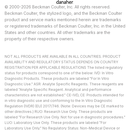
© 2000-2026 Beckman Coulter, Inc. All rights reserved.
Beckman Coulter, the stylized logo, and the Beckman Coulter
product and service marks mentioned herein are trademarks
or registered trademarks of Beckman Coulter, Inc. in the United
States and other countries. All other trademarks are the
property of their respective owners.
NOT ALL PRODUCTS ARE AVAILABLE IN ALL COUNTRIES. PRODUCT
AVAILABILITY AND REGULATORY STATUS DEPENDS ON COUNTRY
REGISTRATION PER APPLICABLE REGULATIONS The listed regulatory
status for products correspond to one of the below: IVD: In Vitro
Diagnostic Products. These products are labeled "For In Vitro
Diagnostic Use." ASR: Analyte Specific Reagents. These reagents are
labeled "Analyte Specific Reagent. Analytical and performance
characteristics are not established." CE-IVD, CE: Products intended for
in vitro diagnostic use and conforming to the In Vitro Diagnostic
Regulation (IVDR) (EU) 2017/746. (Note: Devices may be CE marked to
other directives.) RUO: Research Use Only. These products are
labeled "For Research Use Only. Not for use in diagnostic procedures."
LUO: Laboratory Use Only. These products are labeled "For
Laboratory Use Only." No Regulatory Status: Non-Medical Device or