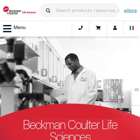
eStore
Menu
Beckman Coulter Life
Sciences