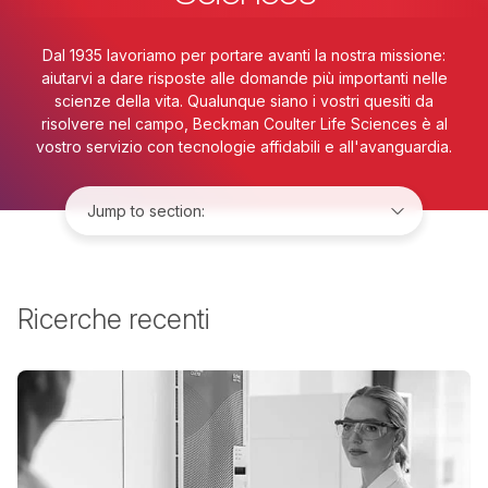
Dal 1935 lavoriamo per portare avanti la nostra missione:
aiutarvi a dare risposte alle domande più importanti nelle
scienze della vita. Qualunque siano i vostri quesiti da
risolvere nel campo, Beckman Coulter Life Sciences è al
vostro servizio con tecnologie affidabili e all'avanguardia.
Jump to:
Ricerche recenti