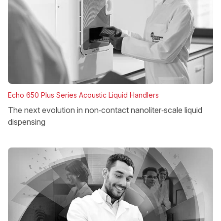
Echo 650 Plus Series Acoustic Liquid Handlers
The next evolution in non‑contact nanoliter‑scale liquid
dispensing