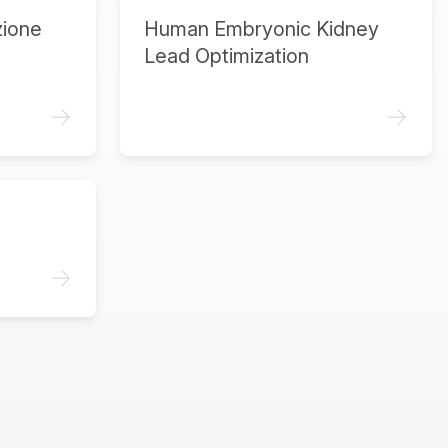
zione
Human Embryonic Kidney
Lead Optimization
->
->
->