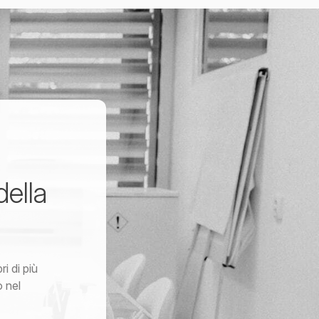
della
i di più
o nel