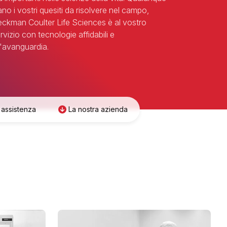
ano i vostri quesiti da risolvere nel campo,
ckman Coulter Life Sciences è al vostro
rvizio con tecnologie affidabili e
l'avanguardia.
 assistenza
La nostra azienda