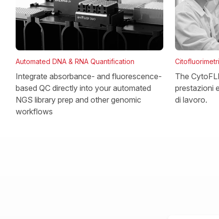
Automated DNA & RNA Quantification
Citofluorimetr
Integrate absorbance- and fluorescence-
The CytoFLEX
based QC directly into your automated
prestazioni 
NGS library prep and other genomic
di lavoro.
workflows