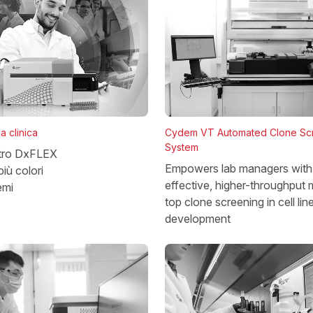
a clinica
Cydem VT Automated Clone Sc
System
etro DxFLEX
Empowers lab managers with 
iù colori
effective, higher-throughput 
emi
top clone screening in cell lin
development