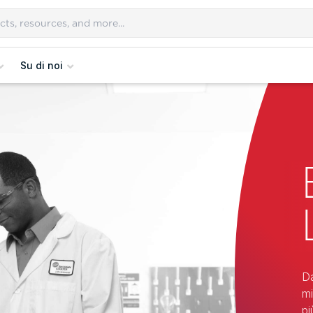
Su di noi
Da
mi
pi