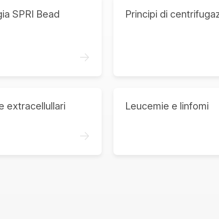
gia SPRI Bead
Principi di centrifuga
->
 extracellullari
Leucemie e linfomi
->