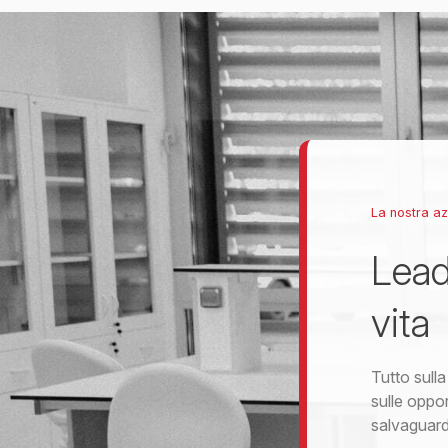
La nostra a
Lead
vita
Tutto sulla
sulle oppor
salvaguarda